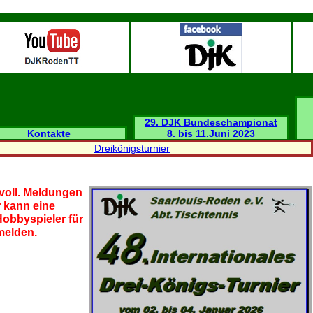
29. DJK Bundeschampionat
Kontakte
8. bis 11.Juni 2023
Dreikönigsturnier
 voll. Meldungen
 kann eine
Hobbyspieler für
 melden.