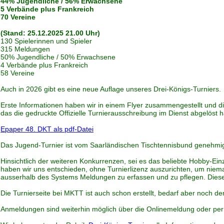
44% Jugendliche / 56% Erwachsene
5 Verbände plus Frankreich
70 Vereine
(Stand: 25.12.2025 21.00 Uhr)
130 Spielerinnen und Spieler
315 Meldungen
50% Jugendliche / 50% Erwachsene
4 Verbände plus Frankreich
58 Vereine
Auch in 2026 gibt es eine neue Auflage unseres Drei-Königs-Turniers.
Erste Informationen haben wir in einem Flyer zusammengestellt und die
das die gedruckte Offizielle Turnierausschreibung im Dienst abgelöst hat
Epaper 48. DKT als pdf-Datei
Das Jugend-Turnier ist vom Saarländischen Tischtennisbund genehmi
Hinsichtlich der weiteren Konkurrenzen, sei es das beliebte Hobby-Ei
haben wir uns entschieden, ohne Turnierlizenz auszurichten, um niem
ausserhalb des Systems Meldungen zu erfassen und zu pflegen. Dieser 
Die Turnierseite bei MKTT ist auch schon erstellt, bedarf aber noch 
Anmeldungen sind weiterhin möglich über die Onlinemeldung oder per