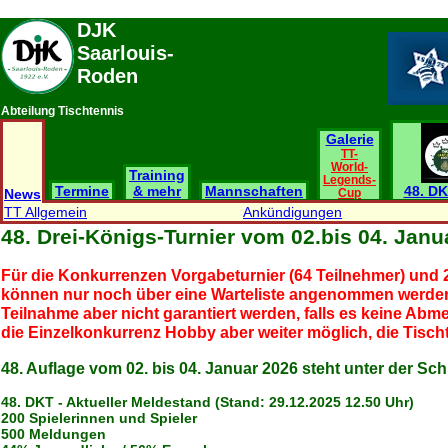
DJK
Saarlouis-
Roden
Abteilung Tischtennis
Galerie
TT-
World-
Training
Legends-
Termine
& mehr
Mannschaften
48. DK
News
Cup
TT Allgemein
Ankündigungen
48. Drei-Königs-Turnier vom 02.bis 04. Janu
Für die Konkurrenzen Vorgabeturnier (64 Teilnehmer) und 2
können nur noch über eine Warteliste angenommen werden
Teilnahme aber nicht garantiert werden, falls es keine Abme
die Einzelkonkurrenz Hobby aber weiter möglich, die Tischte
48. Auflage vom 02. bis 04. Januar 2026 steht unter der S
48. DKT - Aktueller Meldestand (Stand: 29.12.2025 12.50 Uhr)
200 Spielerinnen und Spieler
500 Meldungen