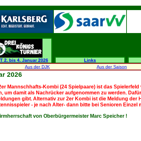
T 2. bis 4. Januar 2026
Links
Aus der DJK
Aus der Saison
ar 2026
er Mannschhafts-Kombi (24 Spielpaare) ist das Spielerfeld
, um damit als Nachrücker aufgenommen zu werden. Dafür
ldungen gibt. Alternativ zur 2er Kombi ist die Meldung der 
nnisspieler - je nach Alter- dann bitte bei Senioren Einzel
chirmherrschaft von Oberbürgermeister Marc Speicher !