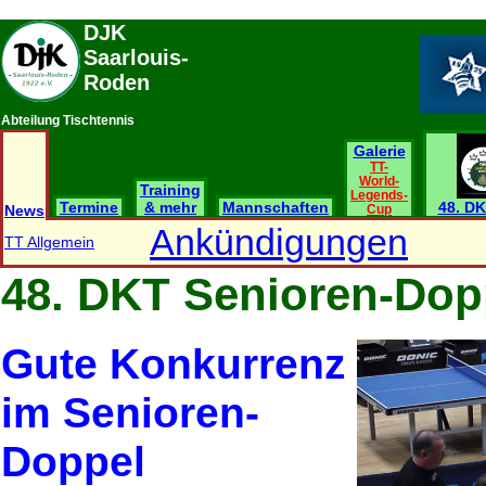
DJK
Saarlouis-
Roden
Abteilung Tischtennis
Galerie
TT-
World-
Training
Legends-
Termine
& mehr
Mannschaften
48. DK
News
Cup
Ankündigungen
TT Allgemein
48. DKT Senioren-Dop
Gute Konkurrenz
im Senioren-
Doppel