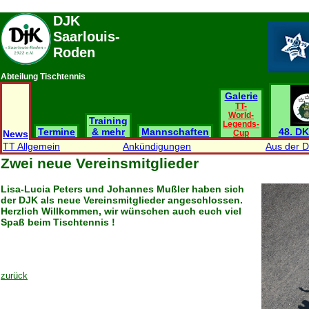
DJK
Saarlouis-
Roden
Abteilung Tischtennis
Galerie
TT-
World-
Training
Legends-
Termine
& mehr
Mannschaften
48. DK
News
Cup
TT Allgemein
Ankündigungen
Aus der 
Zwei neue Vereinsmitglieder
Lisa-Lucia Peters und Johannes Mußler haben sich
der DJK als neue Vereinsmitglieder angeschlossen.
Herzlich Willkommen, wir wünschen auch euch viel
Spaß beim Tischtennis !
zurück