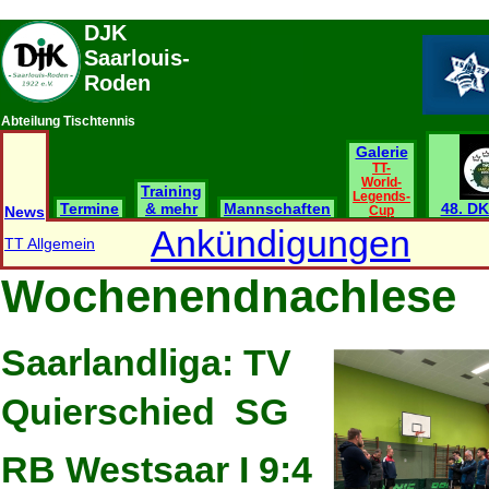
DJK
Saarlouis-
Roden
Abteilung Tischtennis
Galerie
TT-
World-
Training
Legends-
Termine
& mehr
Mannschaften
48. DK
News
Cup
Ankündigungen
TT Allgemein
Wochenendnachlese
Saarlandliga: TV
Quierschied  SG
RB Westsaar I 9:4