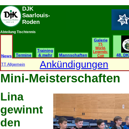
DJK
Saarlouis-
Roden
Abteilung Tischtennis
Galerie
TT-
World-
Training
Legends-
Termine
& mehr
Mannschaften
48. DK
News
Cup
Ankündigungen
TT Allgemein
Mini-Meisterschaften
Lina
gewinnt
den