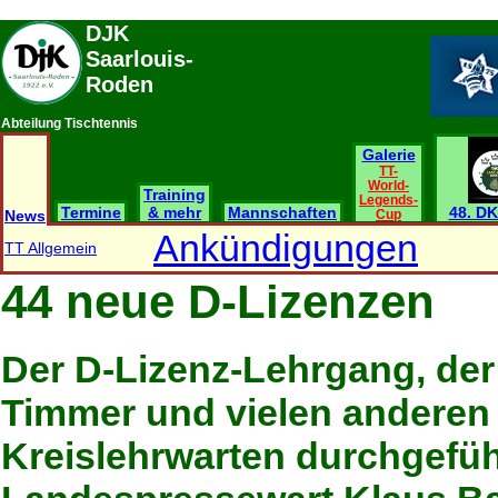
DJK
Saarlouis-
Roden
Abteilung Tischtennis
Galerie
TT-
World-
Training
Legends-
Termine
& mehr
Mannschaften
48. DK
News
Cup
Ankündigungen
TT Allgemein
44 neue D-Lizenzen
Der D-Lizenz-Lehrgang, de
Timmer und vielen anderen He
Kreislehrwarten durchgeführ