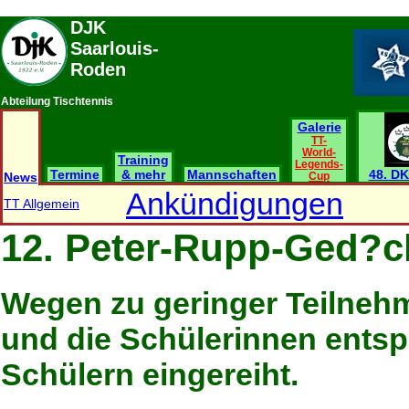
DJK
Saarlouis-
Roden
Abteilung Tischtennis
Galerie
TT-
World-
Training
Legends-
Termine
& mehr
Mannschaften
48. DK
News
Cup
Ankündigungen
TT Allgemein
12. Peter-Rupp-Ged?ch
Wegen zu geringer Teilneh
und die Schülerinnen entsp
Schülern eingereiht.