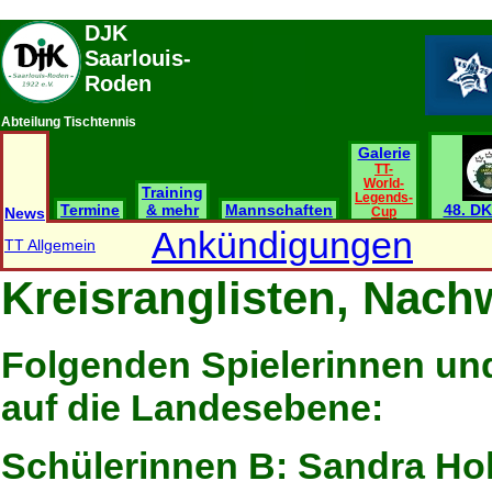
DJK
Saarlouis-
Roden
Abteilung Tischtennis
Galerie
TT-
World-
Training
Legends-
Termine
& mehr
Mannschaften
48. DK
News
Cup
Ankündigungen
TT Allgemein
Kreisranglisten, Nach
Folgenden Spielerinnen und
auf die Landesebene:
Schülerinnen B:
Sandra H