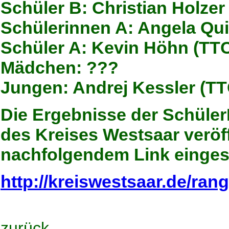
Schüler B:
Christian Holze
Schülerinnen A:
Angela Qu
Schüler A:
Kevin Höhn
(TT
Mädchen: ???
Jungen:
Andrej Kessler
(TT
Die Ergebnisse der Schüle
des Kreises Westsaar veröf
nachfolgendem Link einge
http://kreiswestsaar.de/rang
zurück