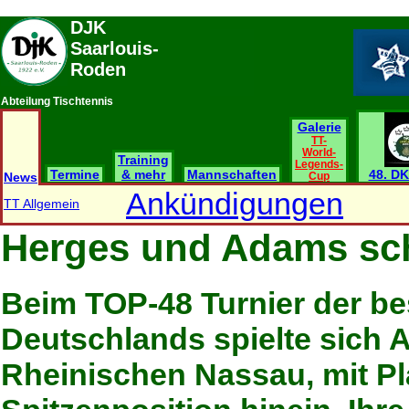
DJK
Saarlouis-
Roden
Abteilung Tischtennis
Galerie
TT-
World-
Training
Legends-
Termine
& mehr
Mannschaften
48. DK
News
Cup
Ankündigungen
TT Allgemein
Herges und Adams sc
Beim TOP-48 Turnier der be
Deutschlands spielte sich 
Rheinischen Nassau, mit Pl