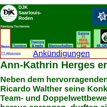
DJK
Saarlouis-
Roden
Abteilung Tischtennis
Galerie
TT-
World-
Training
Legends-
Termine
& mehr
Mannschaften
48. DK
News
Cup
Ankündigungen
TT Allgemein
Ann-Kathrin Herges er
Neben dem hervorragenden 
Ricardo Walther seine Kon
Team- und Doppelwettbewerb