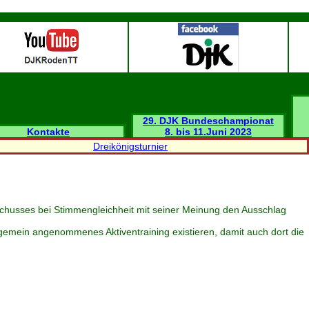
29. DJK Bundeschampionat
Kontakte
8. bis 11.Juni 2023
Dreikönigsturnier
sschusses bei Stimmengleichheit mit seiner Meinung den Ausschlag
llgemein angenommenes Aktiventraining existieren, damit auch dort die