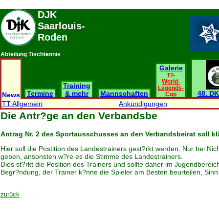
DJK
Saarlouis-
Roden
Abteilung Tischtennis
Galerie
TT-
World-
Training
Legends-
Termine
& mehr
Mannschaften
48. DK
News
Cup
TT Allgemein
Ankündigungen
Die Antr?ge an den Verbandsbe
Antrag Nr. 2 des Sportausschusses an den Verbandsbeirat soll klä
Hier soll die Postition des Landestrainers gest?rkt werden. Nur bei 
geben, ansonsten w?re es die Stimme des Landestrainers.
Dies st?rkt die Position des Trainers und sollte daher im Jugendberei
Begr?ndung, der Trainer k?nne die Spieler am Besten beurteilen, Sinn 
zurück