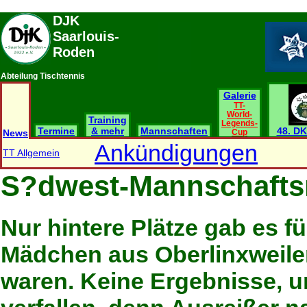
DJK
Saarlouis-
Roden
Abteilung Tischtennis
Galerie
TT-
World-
Training
Legends-
Termine
& mehr
Mannschaften
48. DK
News
Cup
Ankündigungen
TT Allgemein
S?dwest-Mannschafts
Nur hintere Plätze gab es fü
Mädchen aus Oberlinxweiler
waren. Keine Ergebnisse, 