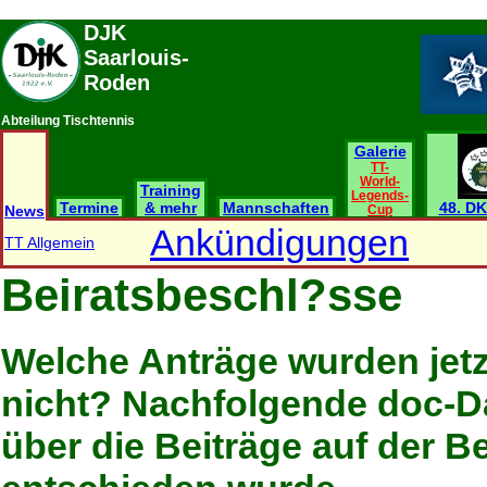
DJK
Saarlouis-
Roden
Abteilung Tischtennis
Galerie
TT-
World-
Training
Legends-
Termine
& mehr
Mannschaften
48. DK
News
Cup
Ankündigungen
TT Allgemein
Beiratsbeschl?sse
Welche Anträge wurden jetz
nicht? Nachfolgende doc-D
über die Beiträge auf der B