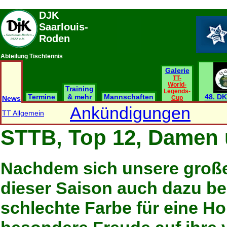
DJK
Saarlouis-
Roden
Abteilung Tischtennis
Galerie
TT-
World-
Training
Legends-
Termine
& mehr
Mannschaften
48. DK
News
Cup
Ankündigungen
TT Allgemein
STTB, Top 12, Damen 
Nachdem sich unsere große
dieser Saison auch dazu b
schlechte Farbe für eine Ho