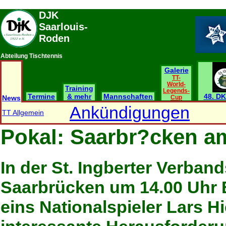
DJK
Saarlouis-
Roden
Abteilung Tischtennis
Galerie
TT-
World-
Training
Legends-
Termine
& mehr
Mannschaften
48. DK
News
Cup
Ankündigungen
TT Allgemein
Pokal: Saarbr?cken a
In der St. Ingberter Verban
Saarbrücken um 14.00 Uhr B
eins Nationalspieler Lars Hi