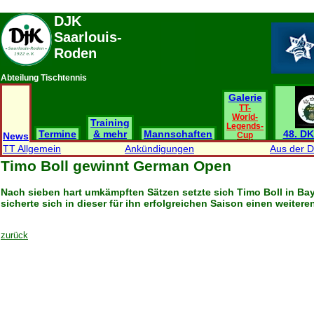
DJK
Saarlouis-
Roden
Abteilung Tischtennis
Galerie
TT-
World-
Training
Legends-
Termine
& mehr
Mannschaften
48. DK
News
Cup
TT Allgemein
Ankündigungen
Aus der 
Timo Boll gewinnt German Open
Nach sieben hart umkämpften Sätzen setzte sich Timo Boll in B
sicherte sich in dieser für ihn erfolgreichen Saison einen weiteren
zurück