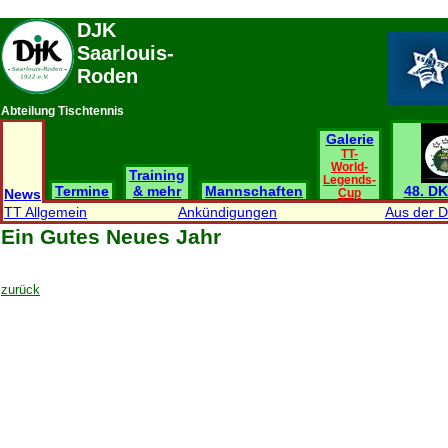
DJK
Saarlouis-
Roden
Abteilung Tischtennis
Galerie
TT-
World-
Training
Legends-
Termine
& mehr
Mannschaften
48. DK
News
Cup
TT Allgemein
Ankündigungen
Aus der 
Ein Gutes Neues Jahr
zurück