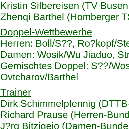
Kristin Silbereisen (TV Buse
Zhenqi Barthel (Homberger T
Doppel-Wettbewerbe
Herren: Boll/S??, Ro?kopf/S
Damen: Wosik/Wu Jiaduo, Str
Gemischtes Doppel: S??/Wosi
Ovtcharov/Barthel
Trainer
Dirk Schimmelpfennig (DTTB-
Richard Prause (Herren-Bund
J?rg Bitzigeio (Damen-Bundes