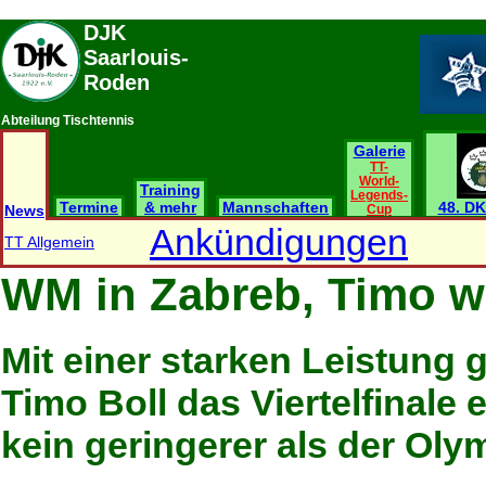
DJK
Saarlouis-
Roden
Abteilung Tischtennis
Galerie
TT-
World-
Training
Legends-
Termine
& mehr
Mannschaften
48. DK
News
Cup
Ankündigungen
TT Allgemein
WM in Zabreb, Timo wi
Mit einer starken Leistung
Timo Boll das Viertelfinale 
kein geringerer als der Oly