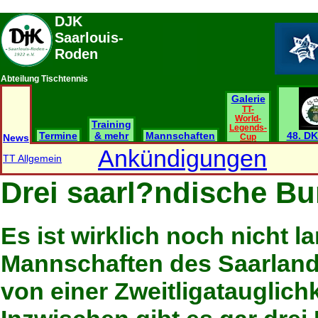
DJK
Saarlouis-
Roden
Abteilung Tischtennis
Galerie
TT-
World-
Training
Legends-
Termine
& mehr
Mannschaften
48. DK
News
Cup
Ankündigungen
TT Allgemein
Drei saarl?ndische Bu
Es ist wirklich noch nicht l
Mannschaften des Saarlande
von einer Zweitligatauglich