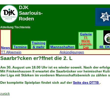
DJK
Saarlouis-
Roden
Abteilung Tischtennis
Galerie
TT-
World-
Training
Legends-
Termine
& mehr
Mannschaften
48. DK
News
Cup
TT Allgemein
Ankündigungen
Saarbr?cken er?ffnet die 2. L
Am 30. August um 18.00 Uhr ist es wieder soweit. Nach der erfolg
Mit Frickenhausen II erwartet die Saarbrücker vor heimischer Ku
der Liga mit Stärken im vorderen Mannschaftsbereich zu zählen s
Der komplette Spielplan findet sich auf der
Seite des DTTB
.
zurück