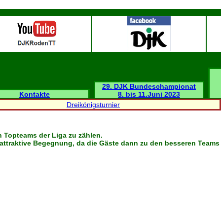
29. DJK Bundeschampionat
Kontakte
8. bis 11.Juni 2023
Dreikönigsturnier
n Topteams der Liga zu zählen.
us attraktive Begegnung, da die Gäste dann zu den besseren Teams