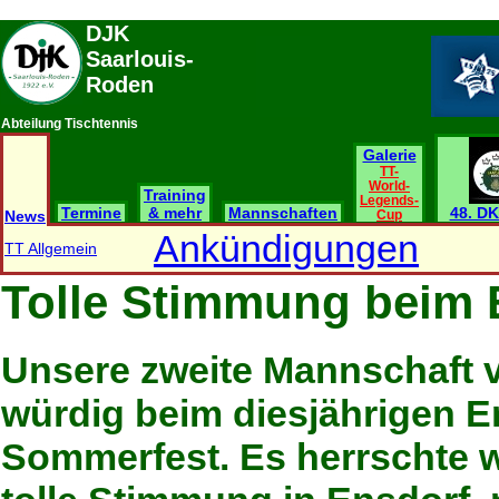
DJK
Saarlouis-
Roden
Abteilung Tischtennis
Galerie
TT-
World-
Training
Legends-
Termine
& mehr
Mannschaften
48. DK
News
Cup
Ankündigungen
TT Allgemein
Tolle Stimmung beim 
Unsere zweite Mannschaft v
würdig beim diesjährigen E
Sommerfest. Es herrschte w