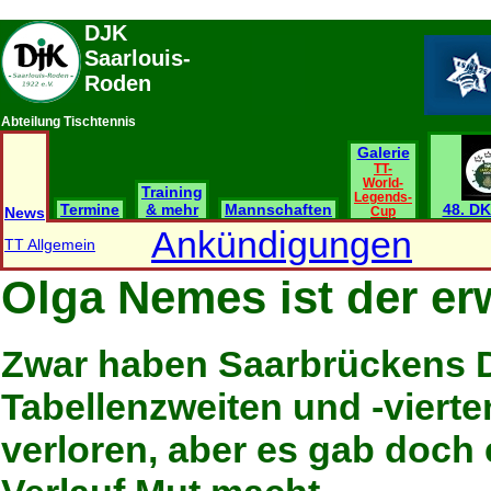
DJK
Saarlouis-
Roden
Abteilung Tischtennis
Galerie
TT-
World-
Training
Legends-
Termine
& mehr
Mannschaften
48. DK
News
Cup
Ankündigungen
TT Allgemein
Olga Nemes ist der er
Zwar haben Saarbrückens D
Tabellenzweiten und -viert
verloren, aber es gab doch 