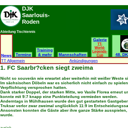
DJK
Saarlouis-
Roden
Abteilung Tischtennis
Galerie
TT-
World-
Training
Legends-
Termine
& mehr
Mannschaften
48. DK
News
Cup
TT Allgemein
Ankündigungen
1. FC Saarbr?cken siegt zweima
Nicht so souverän wie erwartet aber weiterhin mit weißer Weste si
Im sächsischen Döbeln war es sicherlich nicht einfach zu spielen,
Verpflichtung versprochen hatten.
Dank starker Doppel, der starken Mitte, wo Vasile Florea erneut
konnte mit 9:7 knapp eine Punkteteilung vermieden werden.
Anderntags in Mühlhausen wurde den gut gestarteten Gastgebern d
Truksar verlor zwar zweimal unglücklich 11:9 im Entscheidungssa
Ansonsten konnten die Gäste aber ihre ganze Stärke ausspielen,
wurde.
zurück