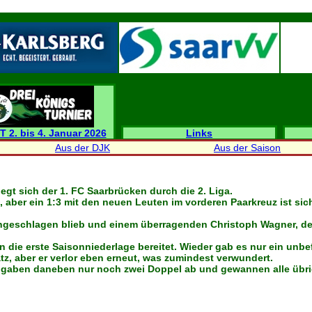
T 2. bis 4. Januar 2026
Links
Aus der DJK
Aus der Saison
egt sich der 1. FC Saarbrücken durch die 2. Liga.
 aber ein 1:3 mit den neuen Leuten im vorderen Paarkreuz ist sich
 ungeschlagen blieb und einem überragenden Christoph Wagner, de
ie erste Saisonniederlage bereitet. Wieder gab es nur ein unbef
tz, aber er verlor eben erneut, was zumindest verwundert.
 gaben daneben nur noch zwei Doppel ab und gewannen alle übrig