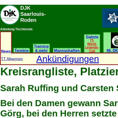
DJK
Saarlouis-
Roden
Abteilung Tischtennis
Galerie
TT-
World-
Training
Legends-
Termine
& mehr
Mannschaften
48. DK
News
Cup
Ankündigungen
TT Allgemein
Kreisrangliste, Platzi
Sarah Ruffing und Carsten
Bei den Damen gewann Sar
Görg, bei den Herren setzt