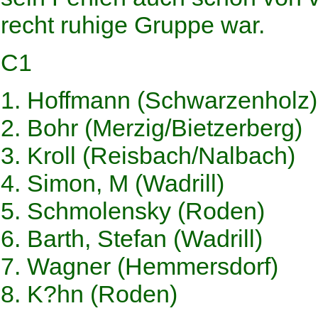
recht ruhige Gruppe war.
C1
1. Hoffmann (Schwarzenholz)
2. Bohr (Merzig/Bietzerberg)
3. Kroll (Reisbach/Nalbach)
4. Simon, M (Wadrill)
5. Schmolensky (Roden)
6. Barth, Stefan (Wadrill)
7. Wagner (Hemmersdorf)
8. K?hn (Roden)