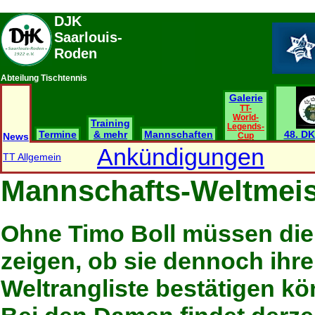
DJK
Saarlouis-
Roden
Abteilung Tischtennis
Galerie
TT-
World-
Training
Legends-
Termine
& mehr
Mannschaften
48. DK
News
Cup
Ankündigungen
TT Allgemein
Mannschafts-Weltmeis
Ohne Timo Boll müssen die
zeigen, ob sie dennoch ihre
Weltrangliste bestätigen k