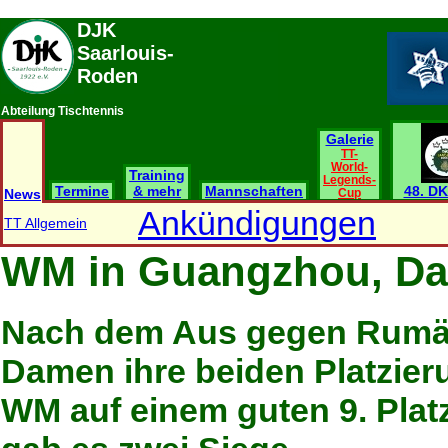
DJK
Saarlouis-
Roden
Abteilung Tischtennis
Galerie
TT-
World-
Training
Legends-
Termine
& mehr
Mannschaften
48. DK
News
Cup
Ankündigungen
TT Allgemein
WM in Guangzhou, Da
Nach dem Aus gegen Rumä
Damen ihre beiden Platzier
WM auf einem guten 9. Plat