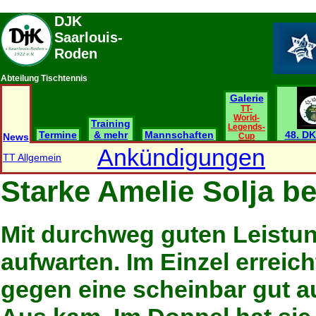
DJK
Saarlouis-
Roden
Abteilung Tischtennis
Galerie
TT-
World-
Training
Legends-
Termine
& mehr
Mannschaften
48. DK
News
Cup
Ankündigungen
TT Allgemein
Starke Amelie Solja b
Mit durchweg guten Leistun
aufwarten. Im Einzel erreich
gegen eine scheinbar gut au