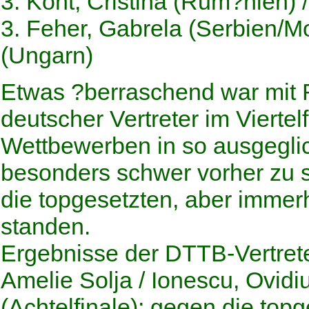
3. Kont, Cristina (Rum?nien)
3. Feher, Gabrela (Serbien/M
(Ungarn)
Etwas ?berraschend war mit 
deutscher Vertreter im Viertel
Wettbewerben in so ausgeglic
besonders schwer vorher zu 
die topgesetzten, aber immer
standen.
Ergebnisse der DTTB-Vertret
Amelie Solja / Ionescu, Ovid
(Achtelfinale); gegen die top