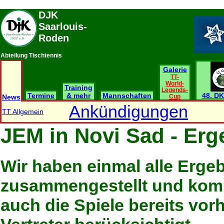
DJK
Saarlouis-
Roden
Abteilung Tischtennis
Galerie
TT-
World-
Training
Legends-
Termine
& mehr
Mannschaften
48. DK
News
Cup
Ankündigungen
TT Allgemein
JEM in Novi Sad - Erg
Wir haben einmal alle Erge
zusammengestellt und komm
auch die Spiele bereits vo