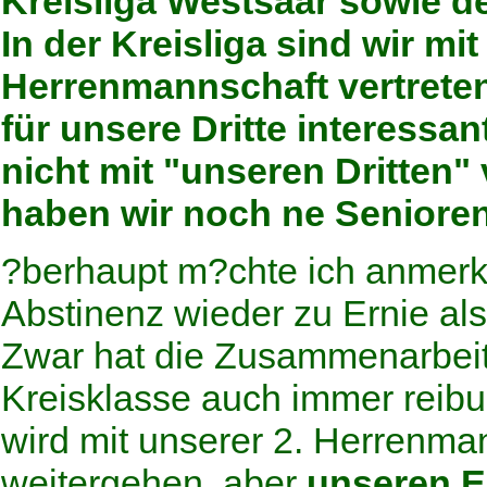
Kreisliga Westsaar
sowie d
In der Kreisliga sind wir mi
Herrenmannschaft
vertreten
für unsere
Dritte
interessan
nicht mit "unseren Dritten" 
haben wir noch ne Seniore
?berhaupt m?chte ich anmerke
Abstinenz wieder zu Ernie al
Zwar hat die Zusammenarbeit 
Kreisklasse auch immer reibun
wird mit unserer 2. Herrenman
weitergehen, aber
unseren E