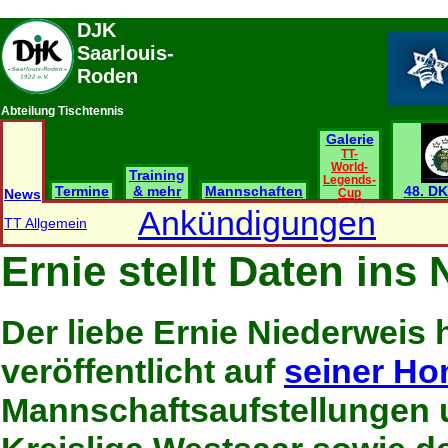
DJK
Saarlouis-
Roden
Abteilung Tischtennis
Galerie
TT-
World-
Training
Legends-
Termine
& mehr
Mannschaften
48. DK
News
Cup
Ankündigungen
TT Allgemein
Ernie stellt Daten ins 
Der liebe Ernie Niederweis 
veröffentlicht auf
seiner H
Mannschaftsaufstellungen 