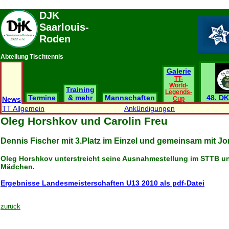
DJK
Saarlouis-
Roden
Abteilung Tischtennis
Galerie
TT-
World-
Training
Legends-
Termine
& mehr
Mannschaften
48. DK
News
Cup
TT Allgemein
Ankündigungen
Oleg Horshkov und Carolin Freu
Dennis Fischer mit 3.Platz im Einzel und gemeinsam mit J
Oleg Horshkov unterstreicht seine Ausnahmestellung im STTB un
Mädchen.
Ergebnisse Landesmeisterschaften U13 2010 als pdf-Datei
zurück