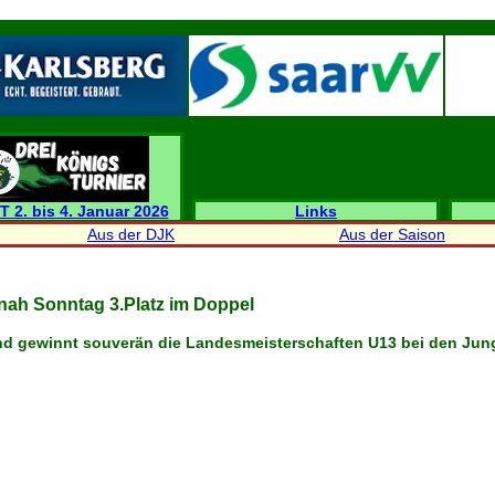
T 2. bis 4. Januar 2026
Links
Aus der DJK
Aus der Saison
onah Sonntag 3.Platz im Doppel
d gewinnt souverän die Landesmeisterschaften U13 bei den Jung