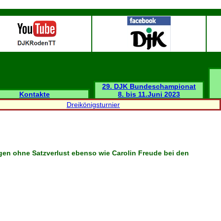
29. DJK Bundeschampionat
Kontakte
8. bis 11.Juni 2023
Dreikönigsturnier
en ohne Satzverlust ebenso wie Carolin Freude bei den