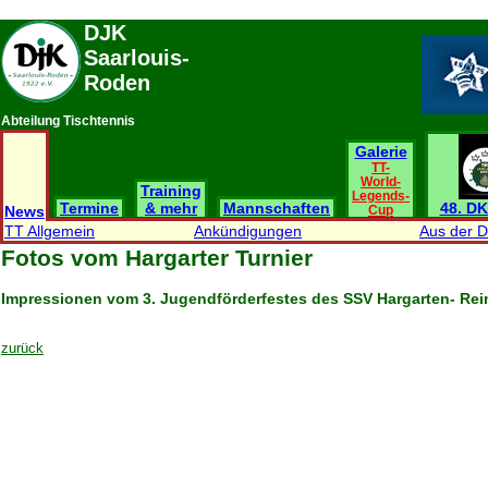
DJK
Saarlouis-
Roden
Abteilung Tischtennis
Galerie
TT-
World-
Training
Legends-
Termine
& mehr
Mannschaften
48. DK
News
Cup
TT Allgemein
Ankündigungen
Aus der 
Fotos vom Hargarter Turnier
Impressionen vom 3. Jugendförderfestes des SSV Hargarten- Reim
zurück