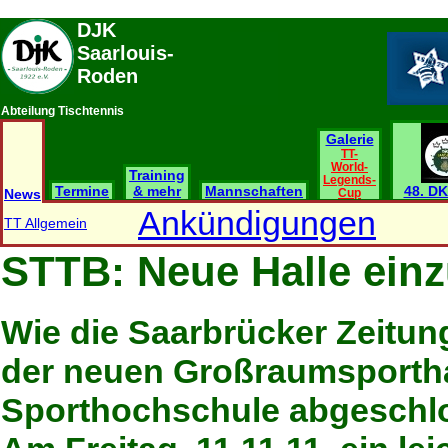
DJK
Saarlouis-
Roden
Abteilung Tischtennis
Galerie
TT-
World-
Training
Legends-
Termine
& mehr
Mannschaften
48. DK
News
Cup
Ankündigungen
TT Allgemein
STTB: Neue Halle einz
Wie die Saarbrücker Zeitung
der neuen Großraumsportha
Sporthochschule abgeschl