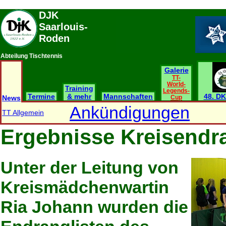
DJK
Saarlouis-
Roden
Abteilung Tischtennis
Galerie
TT-
World-
Training
Legends-
Termine
& mehr
Mannschaften
48. DK
News
Cup
Ankündigungen
TT Allgemein
Ergebnisse Kreisendra
Unter der Leitung von
Kreismädchenwartin
Ria Johann wurden die