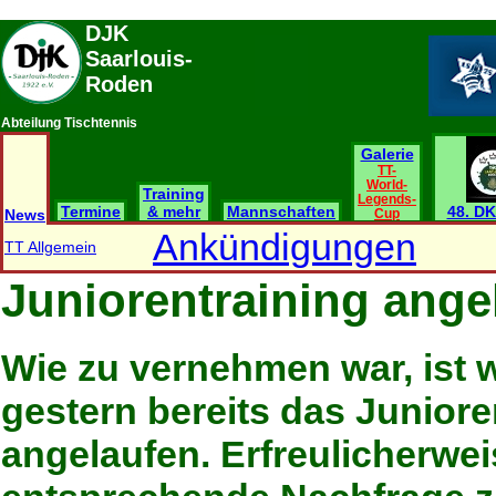
DJK
Saarlouis-
Roden
Abteilung Tischtennis
Galerie
TT-
World-
Training
Legends-
Termine
& mehr
Mannschaften
48. DK
News
Cup
Ankündigungen
TT Allgemein
Juniorentraining ange
Wie zu vernehmen war, ist
gestern bereits das Juniore
angelaufen. Erfreulicherweis