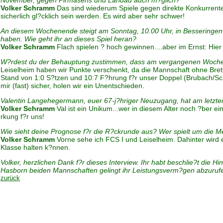
November, gegen Pirmasens und Landau auch m?glich?
Volker Schramm
Das sind wiederum Spiele gegen direkte Konkurrente
sicherlich gl?cklich sein werden. Es wird aber sehr schwer!
An diesem Wochenende steigt am Sonntag, 10.00 Uhr, in Besseringen da
haben. Wie geht ihr an dieses Spiel heran?
Volker Schramm
Flach spielen ? hoch gewinnen....aber im Ernst: Hier
W?rdest du der Behauptung zustimmen, dass am vergangenen Wochene
Leiselheim haben wir Punkte verschenkt, da die Mannschaft ohne Bret
Stand von 1:0 S?tzen und 10:7 F?hrung f?r unser Doppel (Brubach/Sch
mir (fast) sicher, holen wir ein Unentschieden.
Valentin Langehegermann, euer 67-j?hriger Neuzugang, hat am letzten
Volker Schramm
Val ist ein Unikum...wer in diesem Alter noch ?ber ei
rkung f?r uns!
Wie sieht deine Prognose f?r die R?ckrunde aus? Wer spielt um die M
Volker Schramm
Vorne sehe ich FCS I und Leiselheim. Dahinter wird e
Klasse halten k?nnen.
Volker, herzlichen Dank f?r dieses Interview. Ihr habt beschlie?t die
Hasborn beiden Mannschaften gelingt ihr Leistungsverm?gen abzurufen,
zurück