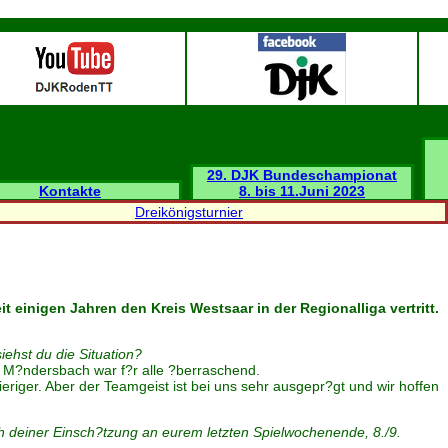
29. DJK Bundeschampionat
Kontakte
8. bis 11.Juni 2023
Dreikönigsturnier
einigen Jahren den Kreis Westsaar in der Regionalliga vertritt.
iehst du die Situation?
n M?ndersbach war f?r alle ?berraschend.
ieriger. Aber der Teamgeist ist bei uns sehr ausgepr?gt und wir hoffen
h deiner Einsch?tzung an eurem letzten Spielwochenende, 8./9.