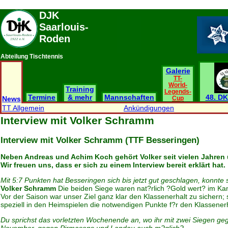
DJK
Saarlouis-
Roden
Abteilung Tischtennis
Galerie
TT-
World-
Training
Legends-
Termine
& mehr
Mannschaften
48. DK
News
Cup
TT Allgemein
Ankündigungen
Interview mit Volker Schramm
Interview mit Volker Schramm (TTF Besseringen)
Neben Andreas und Achim Koch gehört Volker seit vielen Jahren u
Wir freuen uns, dass er sich zu einem Interview bereit erklärt hat.
Mit 5:7 Punkten hat Besseringen sich bis jetzt gut geschlagen, konnte 
Volker Schramm
Die beiden Siege waren nat?rlich ?Gold wert? im Ka
Vor der Saison war unser Ziel ganz klar den Klassenerhalt zu sichern; 
speziell in den Heimspielen die notwendigen Punkte f?r den Klassenerh
Du sprichst das vorletzten Wochenende an, wo ihr mit zwei Siegen ge