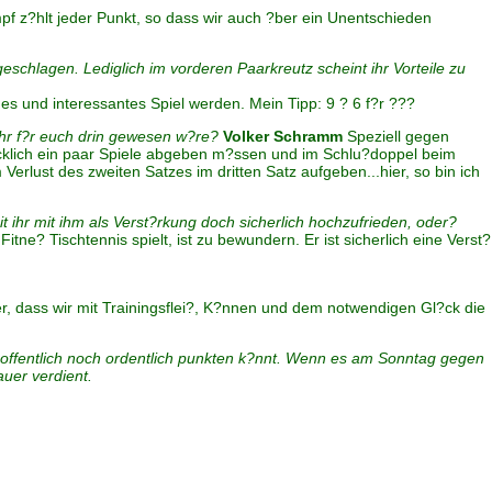
f z?hlt jeder Punkt, so dass wir auch ?ber ein Unentschieden
chlagen. Lediglich im vorderen Paarkreutz scheint ihr Vorteile zu
des und interessantes Spiel werden. Mein Tipp: 9 ? 6 f?r ???
r f?r euch drin gewesen w?re?
Volker Schramm
Speziell gegen
?cklich ein paar Spiele abgeben m?ssen und im Schlu?doppel beim
lust des zweiten Satzes im dritten Satz aufgeben...hier, so bin ich
hr mit ihm als Verst?rkung doch sicherlich hochzufrieden, oder?
itne? Tischtennis spielt, ist zu bewundern. Er ist sicherlich eine Verst?
er, dass wir mit Trainingsflei?, K?nnen und dem notwendigen Gl?ck die
r hoffentlich noch ordentlich punkten k?nnt. Wenn es am Sonntag gegen
uer verdient.