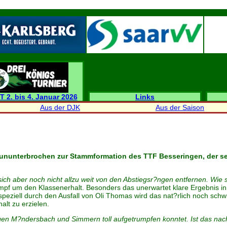
T 2. bis 4. Januar 2026
Links
Aus der DJK
Aus der Saison
nunterbrochen zur Stammformation des TTF Besseringen, der seit 
sich aber noch nicht allzu weit von den Abstiegsr?ngen entfernen. Wie s
mpf um den Klassenerhalt. Besonders das unerwartet klare Ergebnis i
speziell durch den Ausfall von Oli Thomas wird das nat?rlich noch schw
alt zu erzielen.
gen M?ndersbach und Simmern toll aufgetrumpfen konntet. Ist das nac