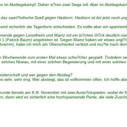
n im Abstiegskampf. Daher w?ren zwei Siege toll. Aber im Abstiegskamp
s saarl?ndische Duell gegen Hasborn. Hasborn ist bis jetzt noch unges
 wird sicherlich die Tagesform entscheiden. Es sollte aber ein spannen
nde gegen Leiselheim und Mainz mit ein bi?chen Gl?ck deutlich meh
t 1 (Patrick Baum) angetreten ist. Gegen Mainz haben wir etwas ungl
ramm), habe ich mich am Oberschenkel verletzt und mu?te nach dem Ver
 Wochenende zum ersten Mal etwas schw?cher gespielt. Trotzdem seit i
n solches Niveau, mit einer solchen Begeisterung und mit einer solchen F
eisterschaft und wer gegen den Abstieg?
s sehr, sehr eng. Wer absteigt, das ist vollkommen offen. Ich hoffe ab
 Hinrunde bereits am 8./9. November mit zwei Ausw?rtsspielen, wobei ih
 dann wird es sicherlich eine hochspannende Partie, die viele Zuscha