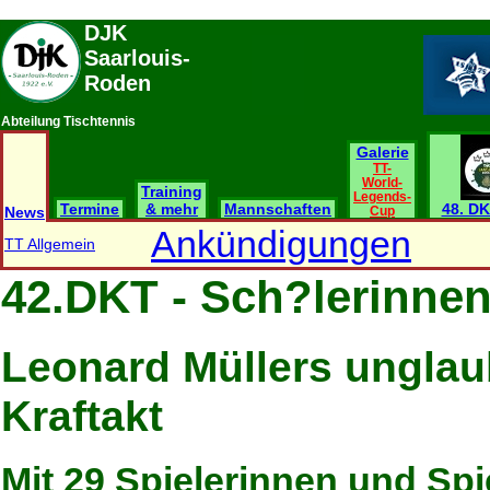
DJK
Saarlouis-
Roden
Abteilung Tischtennis
Galerie
TT-
World-
Training
Legends-
Termine
& mehr
Mannschaften
48. DK
News
Cup
Ankündigungen
TT Allgemein
42.DKT - Sch?lerinnen
Leonard Müllers unglau
Kraftakt
Mit 29 Spielerinnen und Spi