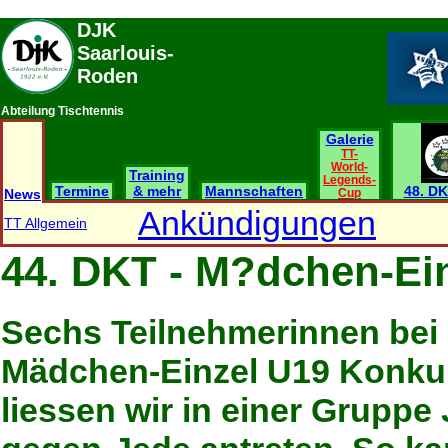
DJK
Saarlouis-
Roden
Abteilung Tischtennis
Galerie
TT-
World-
Training
Legends-
Termine
& mehr
Mannschaften
48. DK
News
Cup
Ankündigungen
TT Allgemein
44. DKT - M?dchen-Ei
Sechs Teilnehmerinnen bei
Mädchen-Einzel U19 Konku
liessen wir in einer Gruppe