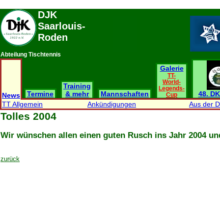
DJK
Saarlouis-
Roden
Abteilung Tischtennis
Galerie
TT-
World-
Training
Legends-
Termine
& mehr
Mannschaften
48. DK
News
Cup
TT Allgemein
Ankündigungen
Aus der 
Tolles 2004
Wir wünschen allen einen guten Rusch ins Jahr 2004 und
zurück