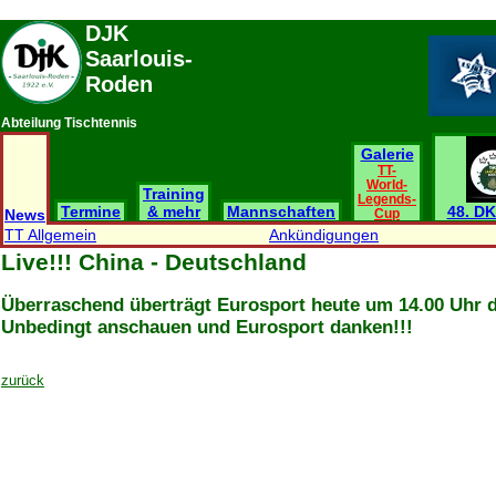
DJK
Saarlouis-
Roden
Abteilung Tischtennis
Galerie
TT-
World-
Training
Legends-
Termine
& mehr
Mannschaften
48. DK
News
Cup
TT Allgemein
Ankündigungen
Live!!! China - Deutschland
Überraschend überträgt Eurosport heute um 14.00 Uhr d
Unbedingt anschauen und Eurosport danken!!!
zurück