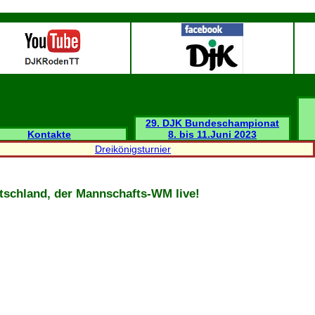
29. DJK Bundeschampionat
Kontakte
8. bis 11.Juni 2023
Dreikönigsturnier
tschland, der Mannschafts-WM live!