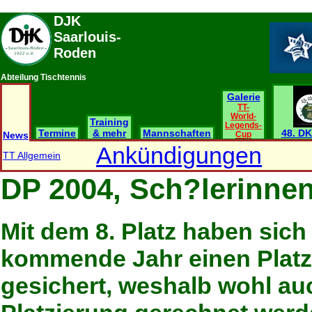
DJK
Saarlouis-
Roden
Abteilung Tischtennis
Galerie
TT-
World-
Training
Legends-
Termine
& mehr
Mannschaften
48. DK
News
Cup
Ankündigungen
TT Allgemein
DP 2004, Sch?lerinne
Mit dem 8. Platz haben sich
kommende Jahr einen Platz 
gesichert, weshalb wohl au