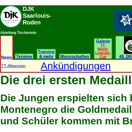
DJK
Saarlouis-
Roden
Abteilung Tischtennis
Galerie
TT-
World-
Training
Legends-
Termine
& mehr
Mannschaften
48. DK
News
Cup
Ankündigungen
TT Allgemein
Die drei ersten Medail
Die Jungen erspielten sich 
Montenegro die Goldmedail
und Schüler kommen mit Br