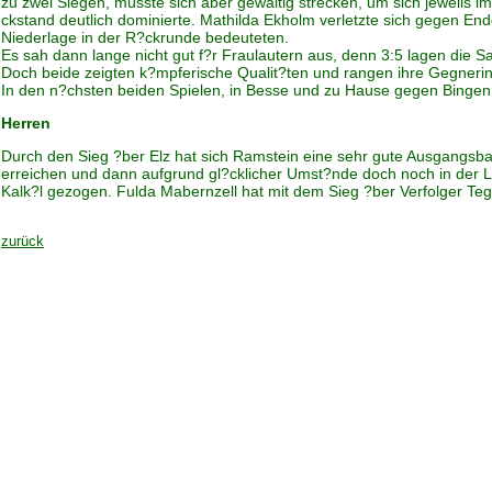
zu zwei Siegen, musste sich aber gewaltig strecken, um sich jeweils 
ckstand deutlich dominierte. Mathilda Ekholm verletzte sich gegen En
Niederlage in der R?ckrunde bedeuteten.
Es sah dann lange nicht gut f?r Fraulautern aus, denn 3:5 lagen die Sa
Doch beide zeigten k?mpferische Qualit?ten und rangen ihre Gegnerin
In den n?chsten beiden Spielen, in Besse und zu Hause gegen Bingen s
Herren
Durch den Sieg ?ber Elz hat sich Ramstein eine sehr gute Ausgangsba
erreichen und dann aufgrund gl?cklicher Umst?nde doch noch in der Lig
Kalk?l gezogen. Fulda Mabernzell hat mit dem Sieg ?ber Verfolger Teger
zurück