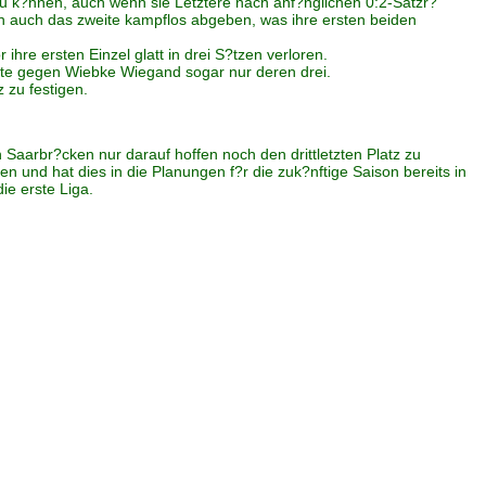
zu k?nnen, auch wenn sie Letztere nach anf?nglichen 0:2-Satzr?
ann auch das zweite kampflos abgeben, was ihre ersten beiden
hre ersten Einzel glatt in drei S?tzen verloren.
igte gegen Wiebke Wiegand sogar nur deren drei.
 zu festigen.
aarbr?cken nur darauf hoffen noch den drittletzten Platz zu
 und hat dies in die Planungen f?r die zuk?nftige Saison bereits in
ie erste Liga.