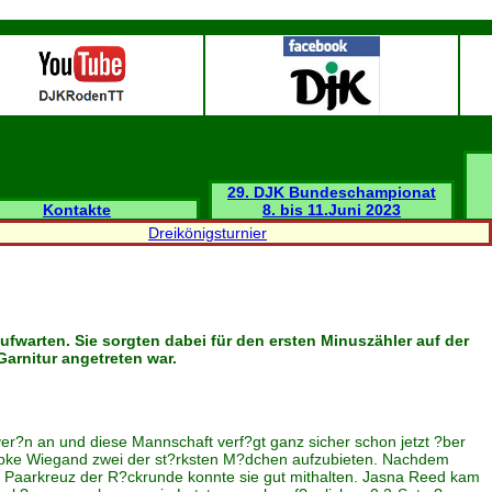
29. DJK Bundeschampionat
Kontakte
8. bis 11.Juni 2023
Dreikönigsturnier
warten. Sie sorgten dabei für den ersten Minuszähler auf der
Garnitur angetreten war.
uver?n an und diese Mannschaft verf?gt ganz sicher schon jetzt ?ber
iebke Wiegand zwei der st?rksten M?dchen aufzubieten. Nachdem
 Paarkreuz der R?ckrunde konnte sie gut mithalten. Jasna Reed kam