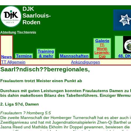
DJK
Saarlouis-
Roden
Abteilung Tischtennis
Galerie
TT-
World-
Training
Legends-
Termine
& mehr
Mannschaften
48. DK
News
Cup
TT Allgemein
Ankündigungen
Saarl?ndisch??berregionales,
Fraulautern trotzt Meister einen Punkt ab
Durchaus mit guten Leistungen konnten Fraulauterns Damen zu Ha
bis dahin makellosen Bilanz des Tabellenführers. Einziger Wermu
2. Liga S?d, Damen
Fraulautern ? Homberg 5:5
Die zweite Mannschaft der Homberger Turnerschaft hat es aber auch in 
Zweitliganiveau und hat mit Jugendnationalspielerin Zhen-Qi Barthe
Jasna Reed und Mathilda Ekholm ihr Doppel gewannen, bewiesen die H