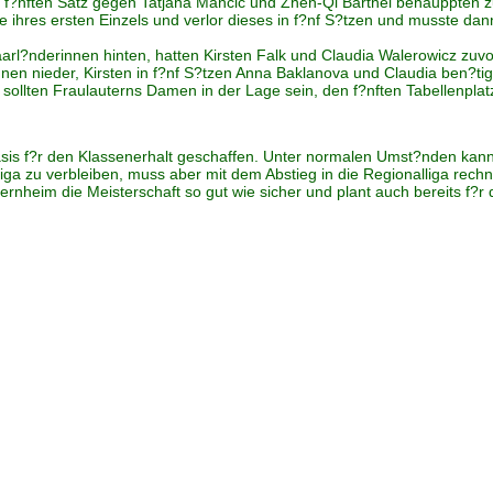
im f?nften Satz gegen Tatjana Mancic und Zhen-Qi Barthel behauppten 
de ihres ersten Einzels und verlor dieses in f?nf S?tzen und musste d
arl?nderinnen hinten, hatten Kirsten Falk und Claudia Walerowicz zuvor i
nen nieder, Kirsten in f?nf S?tzen Anna Baklanova und Claudia ben?t
ollten Fraulauterns Damen in der Lage sein, den f?nften Tabellenplatz
sis f?r den Klassenerhalt geschaffen. Unter normalen Umst?nden kann S
a zu verbleiben, muss aber mit dem Abstieg in die Regionalliga rechnen
nheim die Meisterschaft so gut wie sicher und plant auch bereits f?r d