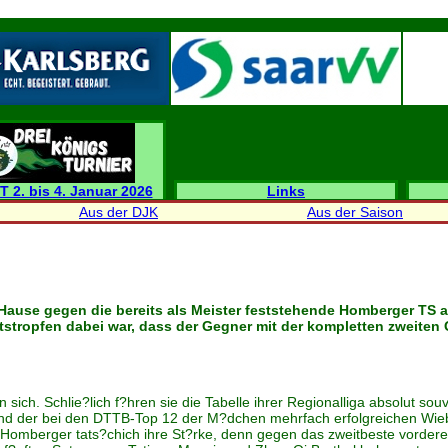
T 2. bis 4. Januar 2026
Links
Aus der DJK
Aus der Saison
use gegen die bereits als Meister feststehende Homberger TS auf
tstropfen dabei war, dass der Gegner mit der kompletten zweiten 
sich. Schlie?lich f?hren sie die Tabelle ihrer Regionalliga absolut so
l und der bei den DTTB-Top 12 der M?dchen mehrfach erfolgreichen W
omberger tats?chich ihre St?rke, denn gegen das zweitbeste vordere