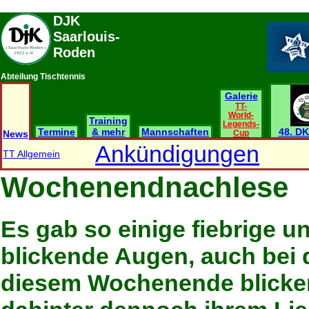
DJK
Saarlouis-
Roden
Abteilung Tischtennis
Galerie
TT-
World-
Training
Legends-
Termine
& mehr
Mannschaften
48. DK
News
Cup
Ankündigungen
TT Allgemein
Wochenendnachlese
Es gab so einige fiebrige 
blickende Augen, auch bei 
diesem Wochenende blicken