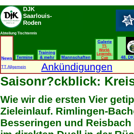
DJK
Saarlouis-
Roden
Abteilung Tischtennis
Galerie
TT-
World-
Training
Legends-
Termine
& mehr
Mannschaften
48. DK
News
Cup
Ankündigungen
TT Allgemein
Saisonr?ckblick: Krei
Wie wir die ersten Vier get
Zieleinlauf. Rimlingen-Bach
Besseringen und Reisbach 