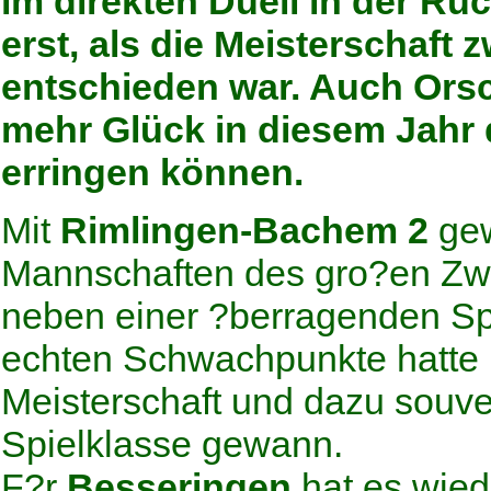
im direkten Duell in der Rü
erst, als die Meisterschaft 
entschieden war. Auch Orsch
mehr Glück in diesem Jahr 
erringen können.
Mit
Rimlingen-Bachem 2
ge
Mannschaften des gro?en Zw?l
neben einer ?berragenden Spi
echten Schwachpunkte hatte 
Meisterschaft und dazu souve
Spielklasse gewann.
F?r
Besseringen
hat es wied